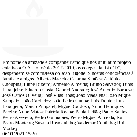
Em nome da amizade e companheirismo que nos uniu num projeto
coletivo à O.A. no triénio 2017-2019, os colegas da lista “D”,
despendem-se com tristeza do João Bigotte. Sinceras condolências à
família e amigos. Alberto Macedo; Catarina Simões; António
Choupina; Filipe Ribeiro; Armenio Almeida; Bruno Salvador; Dinis
Laranjeira; Eduardo Costa; Gabriel Andrade; José António Barbosa;
José Carlos Oliveira; José Vilas Boas; João Madalena; João Miguel
Sampaio; João Cardielos; João Pedro Cunha; Luis Doutel; Luís
Laranjeira; Marco Pimparel; Miguel Cardoso; Nuno Henriques
Pereira; Nuno Matos; Patrícia Rocha; Paula Leitão; Paulo Santos;
Pedro Azevedo; Pedro Guimarães; Pedro Miguel Almeida; Rui
Pedro Monteiro; Susana Rosmaninho; Valdemar Coutinho; Rui
Morbey
06/01/2021 15:20