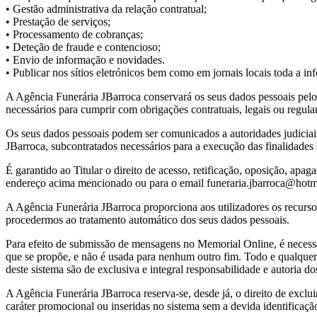
• Gestão administrativa da relação contratual;
• Prestação de serviços;
• Processamento de cobranças;
• Deteção de fraude e contencioso;
• Envio de informação e novidades.
• Publicar nos sítios eletrónicos bem como em jornais locais toda a inf
A Agência Funerária JBarroca conservará os seus dados pessoais pelo
necessários para cumprir com obrigações contratuais, legais ou regula
Os seus dados pessoais podem ser comunicados a autoridades judiciais
JBarroca, subcontratados necessários para a execução das finalidades
É garantido ao Titular o direito de acesso, retificação, oposição, apa
endereço acima mencionado ou para o email funeraria.jbarroca@hotm
A Agência Funerária JBarroca proporciona aos utilizadores os recurso
procedermos ao tratamento automático dos seus dados pessoais.
Para efeito de submissão de mensagens no Memorial Online, é necessá
que se propõe, e não é usada para nenhum outro fim. Todo e qualquer 
deste sistema são de exclusiva e integral responsabilidade e autoria do
A Agência Funerária JBarroca reserva-se, desde já, o direito de exclu
caráter promocional ou inseridas no sistema sem a devida identifica