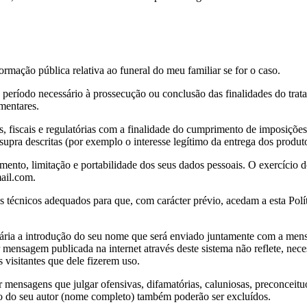
ormação pública relativa ao funeral do meu familiar se for o caso.
 período necessário à prossecução ou conclusão das finalidades do tra
mentares.
, fiscais e regulatórias com a finalidade do cumprimento de imposições
 supra descritas (por exemplo o interesse legítimo da entrega dos prod
gamento, limitação e portabilidade dos seus dados pessoais. O exercício d
ail.com.
s técnicos adequados para que, com carácter prévio, acedam a esta Polí
ria a introdução do seu nome que será enviado juntamente com a mensa
mensagem publicada na internet através deste sistema não reflete, nece
s visitantes que dele fizerem uso.
ir mensagens que julgar ofensivas, difamatórias, caluniosas, preconceit
ção do seu autor (nome completo) também poderão ser excluídos.