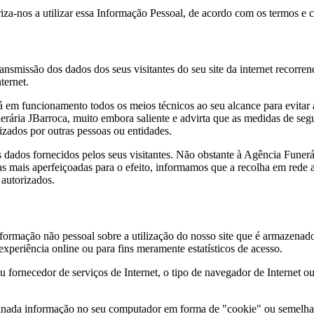
za-nos a utilizar essa Informação Pessoal, de acordo com os termos e c
nsmissão dos dados dos seus visitantes do seu site da internet recorre
ternet.
 em funcionamento todos os meios técnicos ao seu alcance para evitar a
erária JBarroca, muito embora saliente e advirta que as medidas de se
zados por outras pessoas ou entidades.
 dados fornecidos pelos seus visitantes. Não obstante à Agência Funerá
as mais aperfeiçoadas para o efeito, informamos que a recolha em rede 
 autorizados.
rmação não pessoal sobre a utilização do nosso site que é armazenado 
 experiência online ou para fins meramente estatísticos de acesso.
fornecedor de serviços de Internet, o tipo de navegador de Internet o
ada informação no seu computador em forma de "cookie" ou semelhante