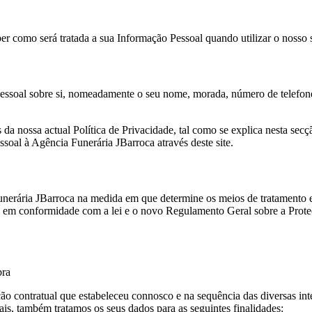
er como será tratada a sua Informação Pessoal quando utilizar o nosso s
ssoal sobre si, nomeadamente o seu nome, morada, número de telefone,
da nossa actual Política de Privacidade, tal como se explica nesta secçã
soal à Agência Funerária JBarroca através deste site.
unerária JBarroca na medida em que determine os meios de tratamento e 
ndo em conformidade com a lei e o novo Regulamento Geral sobre a Pr
bra
ão contratual que estabeleceu connosco e na sequência das diversas in
s, também tratamos os seus dados para as seguintes finalidades: