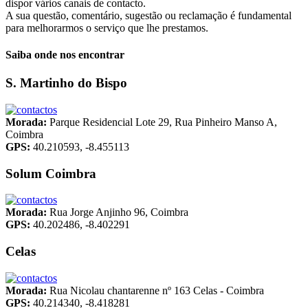
dispor vários canais de contacto.
A sua questão, comentário, sugestão ou reclamação é fundamental
para melhorarmos o serviço que lhe prestamos.
Saiba onde nos encontrar
S. Martinho do Bispo
Morada:
Parque Residencial Lote 29, Rua Pinheiro Manso A,
Coimbra
GPS:
40.210593, -8.455113
Solum Coimbra
Morada:
Rua Jorge Anjinho 96, Coimbra
GPS:
40.202486, -8.402291
Celas
Morada:
Rua Nicolau chantarenne nº 163 Celas - Coimbra
GPS:
40.214340, -8.418281